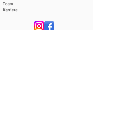
Team
Karriere
Scherbe Meisterfachbetrieb GmbH
Neue Straße 07
06311 Helbra
kontakt@gws-msh.de
034772/ 839411
Datenschutz
Impressum
DSGVO