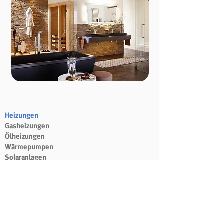
Heizungen
Gasheizungen
Ölheizungen
Wärmepumpen
Solaranlagen
Pelletheizungen
Trinkwassererwärmer
Heizkörper
Brötje
Bäder